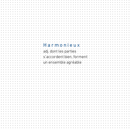
rdeaux
H a r m o n i e u x
adj. dont les parties
s’accordent bien, forment
un ensemble agréable