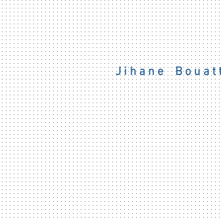
J i h a n e B o u a t t
m a i s o n d o u c e,
c'est :
✨
un espace au service du mie
✨ un studio créatif d'Architectu
cabinet Thérapeutique psycho-
commune :
- vous soulager, vous alléger,
- vous mettre au centre,