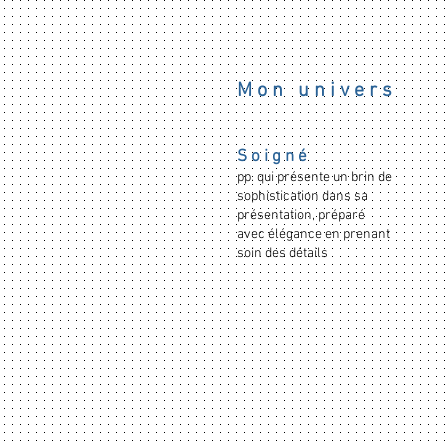
Université Victor Ségalene, Bo
M o n u n i v e r s
S o i g n é
pp. qui présente un brin de
sophistication dans sa
présentation, préparé
avec élégance en prenant
soin des détails