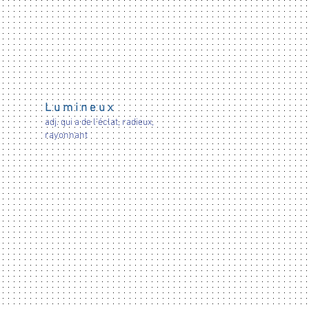
L u m i n e u x
adj. qui a de l'éclat, radieux,
rayonnant