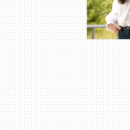
ès de vos besoins, de vos
 avec douceur, créativité, joie
ur
,
e vos espaces de vie pour qu'ils
ent de l'énergie.
o-corporelle
,
à pas, à libérer vos tensions et à
e.
et mes rencontres nourrissent ma
sciences, la poésie, la danse et le
re est la promesse d'une aventure
 la nécessité de prendre soin de