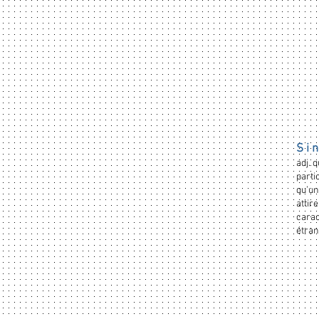
S i n
adj. q
parti
qu’un
attir
carac
étran