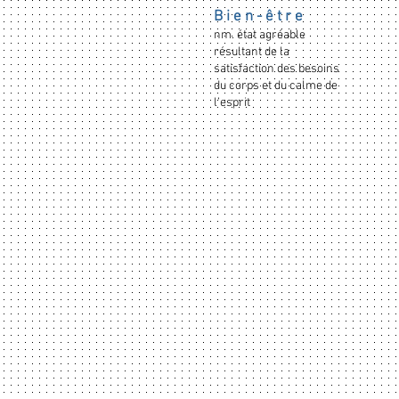
B i e n - ê t r e
nm. état agréable
résultant de la
satisfaction des besoins
du corps et du calme de
l’esprit