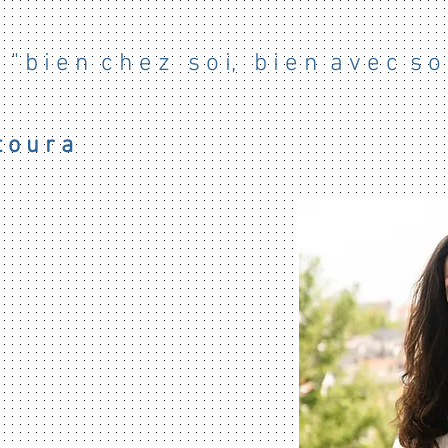
" b i e n c h e z s o i, b i e n a v e c s o i
 o u r a
ux-être,
re d'intérieur sensible et un
corporel, portés par une approche