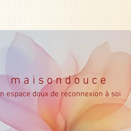
ture d'intérieur(s)
LE CORPS : Thérapie psycho-
m a i s o n d o u c e
n espace doux de reconnexion à soi