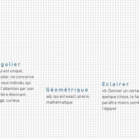
 g u l i e r
ui est unique,
culier, ne concerne
 seul individu; qui
E c l a i r e r
e l’attention par son
G é o m é t r i q u e
vb. Donner un certai
tère étonnant,
adj. qui est exact, précis,
quelque chose, le fa
ge, curieux
mathématique
paraître moins som
l’égayer