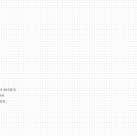
n éclat à
ire
bre,